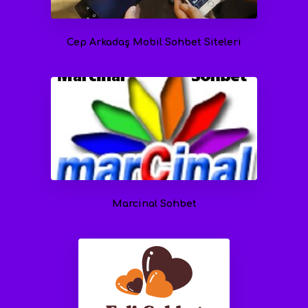
Cep Arkadaş Mobil Sohbet Siteleri
Marcinal Sohbet