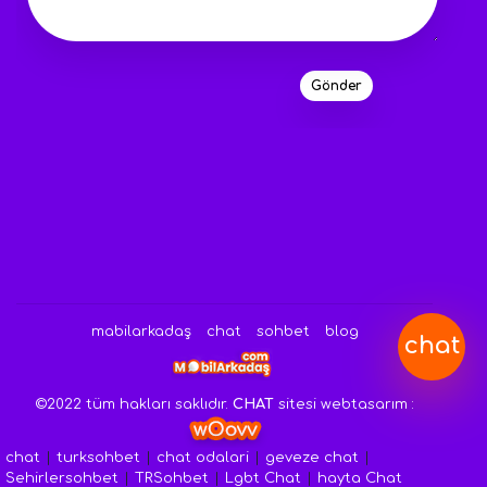
mabilarkadaş
chat
sohbet
blog
chat
©2022 tüm hakları saklıdır.
CHAT
sitesi webtasarım :
chat
|
turksohbet
|
chat odalari
|
geveze chat
|
Sehirlersohbet
|
TRSohbet
|
Lgbt Chat
|
hayta Chat