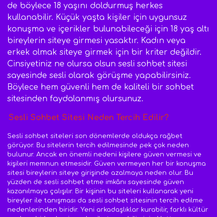
de böylece 18 yaşını doldurmuş herkes
kullanabilir. Küçük yaşta kişiler için uygunsuz
konuşma ve içerikler bulunabileceği için 18 yaş altı
bireylerin siteye girmesi yasaktır. Kadın veya
erkek olmak siteye girmek için bir kriter değildir.
Cinsiyetiniz ne olursa olsun sesli sohbet sitesi
sayesinde sesli olarak görüşme yapabilirsiniz.
Böylece hem güvenli hem de kaliteli bir sohbet
sitesinden faydalanmış olursunuz.
Sesli Sohbet Sitesi Neden Tercih Edilir?
Sesli sohbet siteleri son dönemlerde oldukça rağbet
görüyor. Bu sitelerin tercih edilmesinde pek çok neden
bulunur. Ancak en önemli nedeni kişilere güven vermesi ve
kişileri memnun etmesidir. Güven vermeyen her bir konuşma
sitesi bireylerin siteye girişinde azalmaya neden olur. Bu
yüzden de sesli sohbet etme imkânı sayesinde güven
kazanılmaya çalışılır. Bir kişinin bu siteleri kullanarak yeni
bireyler ile tanışması da sesli sohbet sitesinin tercih edilme
nedenlerinden biridir. Yeni arkadaşlıklar kurabilir, farklı kültür