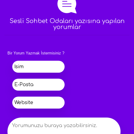
Sesli Sohbet Odaları yazısına yapılan
yorumlar
Bir Yorum Yazmak İstermisiniz ?